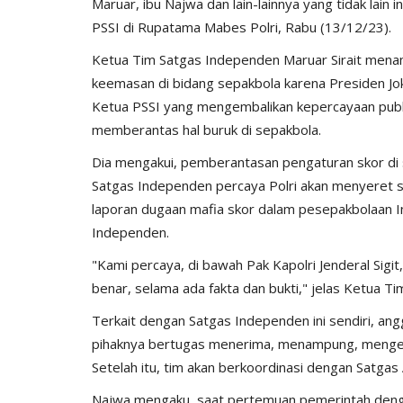
Maruar, ibu Najwa dan lain-lainnya yang tidak lain
PSSI di Rupatama Mabes Polri, Rabu (13/12/23).
Ketua Tim Satgas Independen Maruar Sirait menam
keemasan di bidang sepakbola karena Presiden Jok
Ketua PSSI yang mengembalikan kepercayaan publ
memberantas hal buruk di sepakbola.
Dia mengakui, pemberantasan pengaturan skor di 
Satgas Independen percaya Polri akan menyeret se
laporan dugaan mafia skor dalam pesepakbolaan I
Independen.
"Kami percaya, di bawah Pak Kapolri Jenderal Sigit
benar, selama ada fakta dan bukti," jelas Ketua T
Terkait dengan Satgas Independen ini sendiri, a
pihaknya bertugas menerima, menampung, mengelo
Setelah itu, tim akan berkoordinasi dengan Satgas 
Najwa mengaku, saat pertemuan pemerintah denga