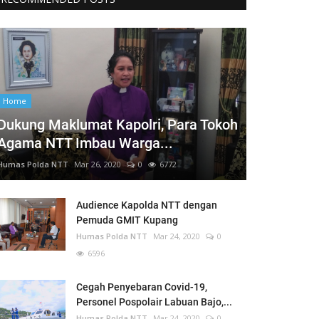
Home
Dukung Maklumat Kapolri, Para Tokoh
Agama NTT Imbau Warga...
Humas Polda NTT
Mar 26, 2020
0
6772
Audience Kapolda NTT dengan
Pemuda GMIT Kupang
Humas Polda NTT
Mar 24, 2020
0
6596
Cegah Penyebaran Covid-19,
Personel Pospolair Labuan Bajo,...
Humas Polda NTT
Mar 24, 2020
0