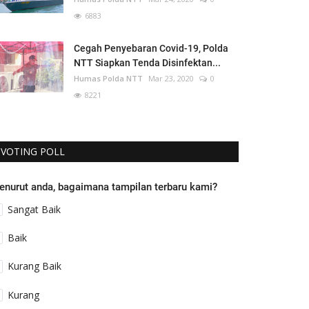
6883
Cegah Penyebaran Covid-19, Polda
NTT Siapkan Tenda Disinfektan...
Humas Polda NTT
Mar 23, 2020
0
8221
VOTING POLL
enurut anda, bagaimana tampilan terbaru kami?
Sangat Baik
Baik
Kurang Baik
Kurang