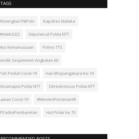
TAGS
#SinergitasTNIPolri
Kapolres Malaka
#Imlek2022
Ditpolairud Polda NTT
Aksi Kemanusiaan
Polres TTS
Serdik Sespimmen Angkatan 60
Polri Peduli Covid-19
Hari Bhayangakara Ke-74
Ditsamapta Polda NTT
Ditreskrimsus Polda NTT
Lawan Covid-19
#MenteriPertanianRI
#TradisiPembaretan
Hut Polair ke 70
RECOMMENDED POSTS