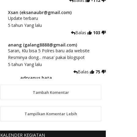
Balas
-112
Xsan (eksanaubr@gmail.com)
Update terbaru
5 tahun Yang lalu
Balas
103
anang (galang8888@gmail.com)
Saran, Klu bisa 5 Polres baru ada website
Resminya dong... masa' pakai blogspot
5 tahun Yang lalu
Balas
75
adryanus bata
(adryanusbata@gmail.com)
TKS atas saran dan masukannya, akan
Tambah Komentar
kami tindaklanjuti
5 tahun Yang lalu
88
Tampilkan Komentar Lebih
anggy (anakkaos@gmail.com)
Kami perantu bisa baca langsung terkait Pilkada
Sumba Barat Aman, Trmksih Pak Polisi
KALENDER KEGIATAN