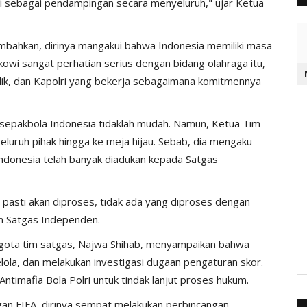
 ini sebagai pendampingan secara menyeluruh," ujar Ketua
bahkan, dirinya mangakui bahwa Indonesia memiliki masa
owi sangat perhatian serius dengan bidang olahraga itu,
ik, dan Kapolri yang bekerja sebagaimana komitmennya
sepakbola Indonesia tidaklah mudah. Namun, Ketua Tim
luruh pihak hingga ke meja hijau. Sebab, dia mengaku
ndonesia telah banyak diadukan kepada Satgas
, pasti akan diproses, tidak ada yang diproses dengan
im Satgas Independen.
nggota tim satgas, Najwa Shihab, menyampaikan bahwa
la, dan melakukan investigasi dugaan pengaturan skor.
Antimafia Bola Polri untuk tindak lanjut proses hukum.
n FIFA, dirinya sempat melakukan perbincangan