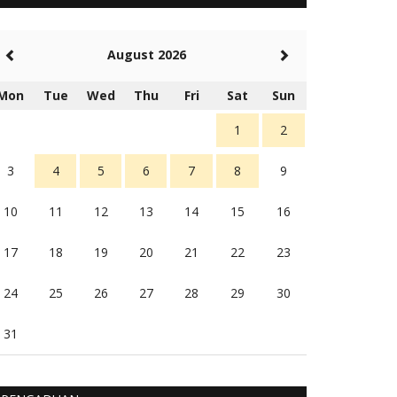
5 tahun Yang lalu
Balas
-20
August 2026
Rambu (rambu03@gmail.com)
Berita Polres Sumba Barat Mantap
Mon
Tue
Wed
Thu
Fri
Sat
Sun
5 tahun Yang lalu
Balas
16
1
2
3
4
5
6
7
8
9
10
11
12
13
14
15
16
17
18
19
20
21
22
23
24
25
26
27
28
29
30
31