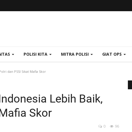
NTAS
POLISI KITA
MITRA POLISI
GIAT OPS
olri dan PSSI Sikat Mafia Skor
Indonesia Lebih Baik,
 Mafia Skor
0
96