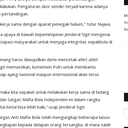
akukan. Pengaturan skor sendiri terjadi karena adanya
h pertandingan.
Mi
ma
 kerja sama dengan aparat penegak hukum," tutur Najwa.
le
gala upaya di bawah kepemimpinan Jenderal Sigit mengenai
isipasi masyarakat untuk menjaga integritas sepakbola di
emang harus diwujudkan demi mencetak atlet-atlet
 Sigit memastikan, komitmen Polri untuk membantu
ap ajang nasional maupun internasional akan terus
 maka kita sepakat untuk melakukan kerja sama di bidang
dan Satgas Mafia Bola Independen ini dalam rangka
-betul bisa lebih baik," ucap Jenderal Sigit.
 Satgas Anti Mafia Bola telah mengungkap beberapa kasus
angkapan kepada delapan orang tersangka, di mana salah