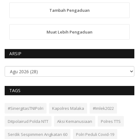
Tambah Pengaduan
Muat Lebih Pengaduan
ARSIP
TAGS
#SinergitasTNIPolri
Kapolres Malaka
#Imlek2022
Ditpolairud Polda NTT
Aksi Kemanusiaan
Polres TTS
Serdik Sespimmen Angkatan 60
Polri Peduli Covid-19