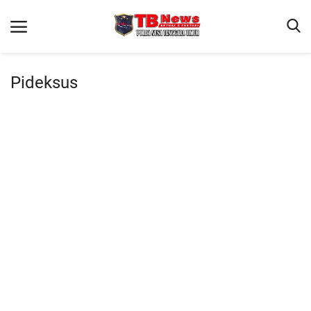
Pideksus
Beranda
Binkam
Terms & Conditions
Reskrim
Lantas
Polisi Kita
Mitra Polisi
Giat Ops
Link Polda NTT