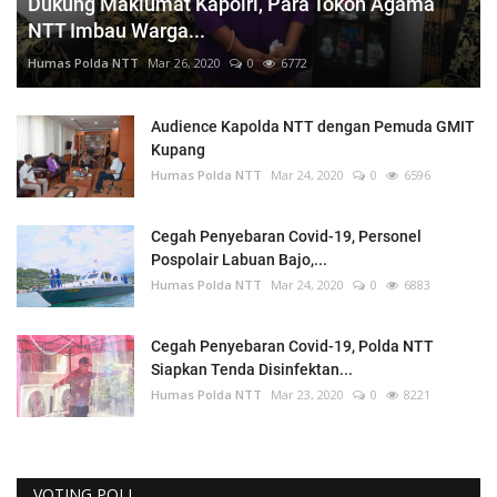
Dukung Maklumat Kapolri, Para Tokoh Agama
NTT Imbau Warga...
Humas Polda NTT
Mar 26, 2020
0
6772
Audience Kapolda NTT dengan Pemuda GMIT
Kupang
Humas Polda NTT
Mar 24, 2020
0
6596
Cegah Penyebaran Covid-19, Personel
Pospolair Labuan Bajo,...
Humas Polda NTT
Mar 24, 2020
0
6883
Cegah Penyebaran Covid-19, Polda NTT
Siapkan Tenda Disinfektan...
Humas Polda NTT
Mar 23, 2020
0
8221
VOTING POLL