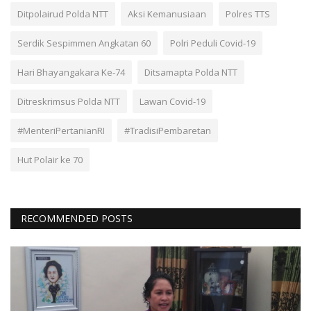
Ditpolairud Polda NTT
Aksi Kemanusiaan
Polres TTS
Serdik Sespimmen Angkatan 60
Polri Peduli Covid-19
Hari Bhayangakara Ke-74
Ditsamapta Polda NTT
Ditreskrimsus Polda NTT
Lawan Covid-19
#MenteriPertanianRI
#TradisiPembaretan
Hut Polair ke 70
RECOMMENDED POSTS