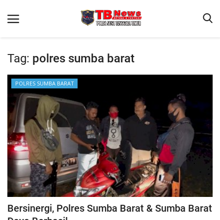
Tag:
polres sumba barat
Beranda
POLRES SUMBA BARAT
Binkam
Terms & Conditions
Reskrim
Lantas
Polisi Kita
Mitra Polisi
Giat Ops
Bersinergi, Polres Sumba Barat & Sumba Barat
Link Polda NTT