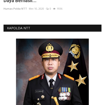
Daya Berhasil...
Humas Polda NTT
Mei 10, 2020
0
1936
KAPOLDA NTT