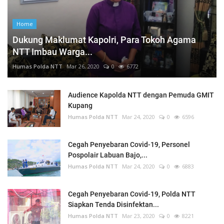
Home
Dukung Maklumat Kapolri, Para Tokoh Agama
NTT Imbau Warga...
Humas Polda NTT
Mar 26, 2020
0
6772
Audience Kapolda NTT dengan Pemuda GMIT
Kupang
Humas Polda NTT
Mar 24, 2020
0
6596
Cegah Penyebaran Covid-19, Personel
Pospolair Labuan Bajo,...
Humas Polda NTT
Mar 24, 2020
0
6883
Cegah Penyebaran Covid-19, Polda NTT
Siapkan Tenda Disinfektan...
Humas Polda NTT
Mar 23, 2020
0
8221