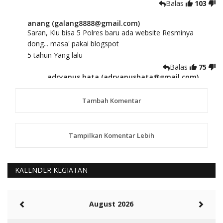
Balas
103
anang (galang8888@gmail.com)
Saran, Klu bisa 5 Polres baru ada website Resminya
dong... masa' pakai blogspot
5 tahun Yang lalu
Balas
75
adryanus bata (adryanusbata@gmail.com)
TKS atas saran dan masukannya, akan kami
tindaklanjuti
Tambah Komentar
5 tahun Yang lalu
88
Tampilkan Komentar Lebih
anggy (anakkaos@gmail.com)
Kami perantu bisa baca langsung terkait Pilkada Sumba
Barat Aman, Trmksih Pak Polisi
5 tahun Yang lalu
KALENDER KEGIATAN
Balas
-20
Rambu (rambu03@gmail.com)
August 2026
Berita Polres Sumba Barat Mantap
5 tahun Yang lalu