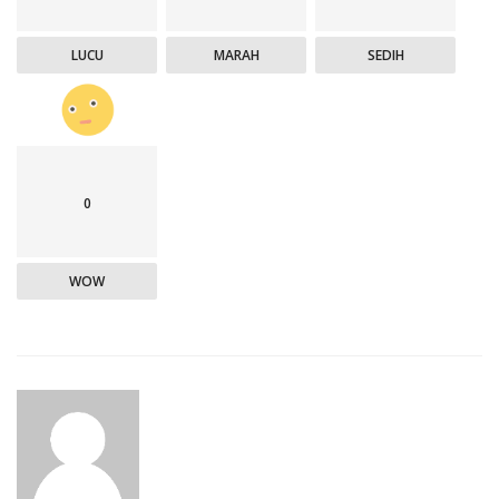
LUCU
MARAH
SEDIH
0
WOW