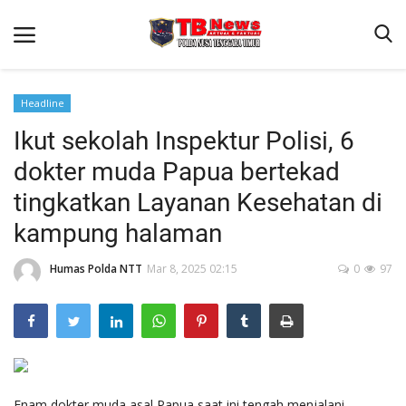
Headline
Ikut sekolah Inspektur Polisi, 6
Beranda
dokter muda Papua bertekad
Binkam
tingkatkan Layanan Kesehatan di
Terms & Conditions
kampung halaman
Reskrim
Humas Polda NTT
Mar 8, 2025 02:15
0
97
Lantas
Polisi Kita
Mitra Polisi
Giat Ops
Link Polda NTT
Enam dokter muda asal Papua saat ini tengah menjalani