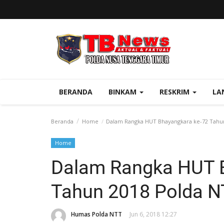
BERANDA
BINKAM
RESKRIM
LA
Beranda
Home
Dalam Rangka HUT Bhayangkara ke-72 Tahun
Home
Dalam Rangka HUT 
Tahun 2018 Polda N
Humas Polda NTT
Jun 6, 2018 12:27