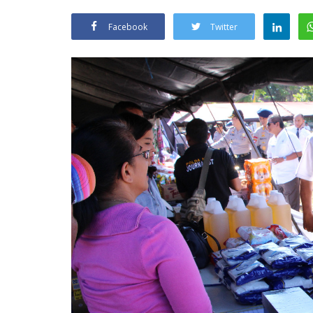
Facebook
Twitter