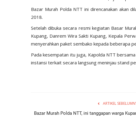
Bazar Murah Polda NTT ini direncanakan akan dil
2018.
Setelah dibuka secara resmi kegiatan Basar Mura
Kupang, Danrem Wira Sakti Kupang, Kepala Perw
menyerahkan paket sembako kepada beberapa pe
Pada kesempatan itu juga, Kapolda NTT bersama
instansi terkait secara langsung meninjau stand 
ARTIKEL SEBELUMN
Bazar Murah Polda NTT, ini tanggapan warga Kupa