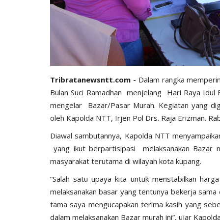
Tribratanewsntt.com -
Dalam rangka memperin
Bulan Suci Ramadhan menjelang Hari Raya Idul F
mengelar Bazar/Pasar Murah. Kegiatan yang dige
oleh Kapolda NTT, Irjen Pol Drs. Raja Erizman. Ra
Diawal sambutannya, Kapolda NTT menyampaikan t
yang ikut berpartisipasi melaksanakan Bazar m
masyarakat terutama di wilayah kota kupang.
“Salah satu upaya kita untuk menstabilkan har
melaksanakan basar yang tentunya bekerja sama d
tama saya mengucapakan terima kasih yang sebes
dalam melaksanakan Bazar murah ini”, ujar Kapold