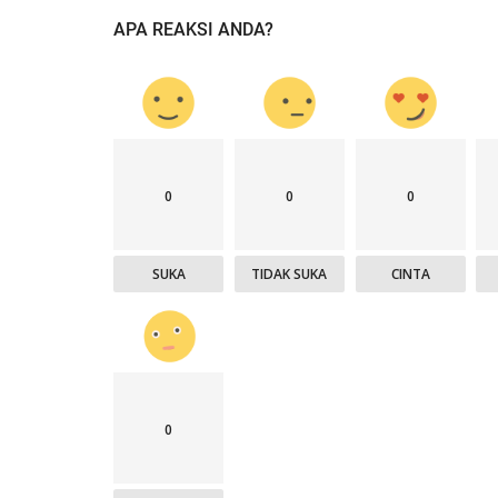
APA REAKSI ANDA?
0
0
0
SUKA
TIDAK SUKA
CINTA
0