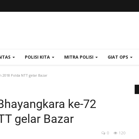
NTAS
POLISI KITA
MITRA POLISI
GIAT OPS
 2018 Polda NTT gelar Bazar
Bhayangkara ke-72
TT gelar Bazar
0
120