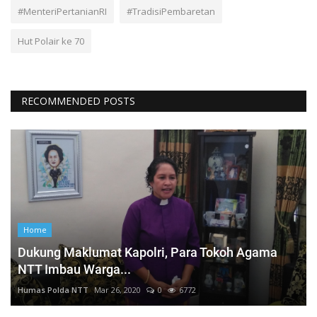
#MenteriPertanianRI
#TradisiPembaretan
Hut Polair ke 70
RECOMMENDED POSTS
Home
Dukung Maklumat Kapolri, Para Tokoh Agama
NTT Imbau Warga...
Humas Polda NTT
Mar 26, 2020
0
6772