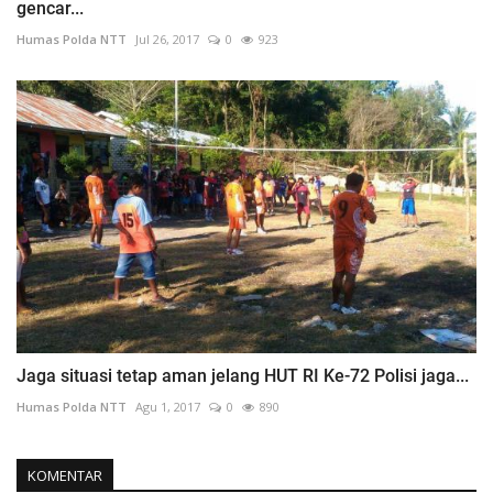
gencar...
Humas Polda NTT
Jul 26, 2017
0
923
Jaga situasi tetap aman jelang HUT RI Ke-72 Polisi jaga...
Humas Polda NTT
Agu 1, 2017
0
890
KOMENTAR