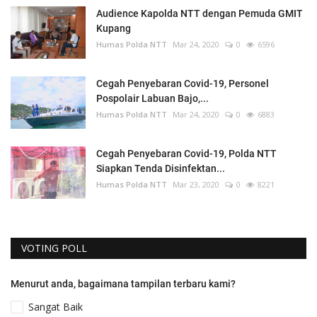
Audience Kapolda NTT dengan Pemuda GMIT
Kupang
Humas Polda NTT
Mar 24, 2020
0
6596
Cegah Penyebaran Covid-19, Personel
Pospolair Labuan Bajo,...
Humas Polda NTT
Mar 24, 2020
0
6883
Cegah Penyebaran Covid-19, Polda NTT
Siapkan Tenda Disinfektan...
Humas Polda NTT
Mar 23, 2020
0
8221
VOTING POLL
Menurut anda, bagaimana tampilan terbaru kami?
Sangat Baik