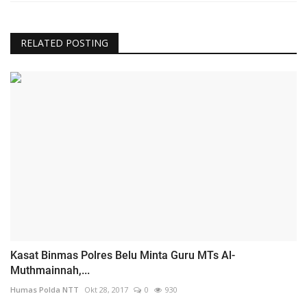
RELATED POSTING
Kasat Binmas Polres Belu Minta Guru MTs Al-
Muthmainnah,...
Humas Polda NTT
Okt 28, 2017
0
930