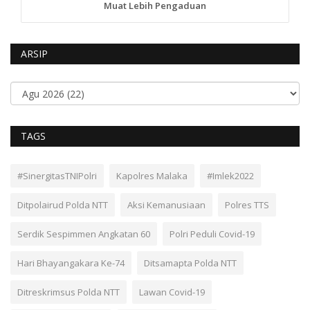
Muat Lebih Pengaduan
ARSIP
TAGS
#SinergitasTNIPolri
Kapolres Malaka
#Imlek2022
Ditpolairud Polda NTT
Aksi Kemanusiaan
Polres TTS
Serdik Sespimmen Angkatan 60
Polri Peduli Covid-19
Hari Bhayangakara Ke-74
Ditsamapta Polda NTT
Ditreskrimsus Polda NTT
Lawan Covid-19