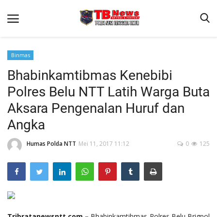
Binmas
Bhabinkamtibmas Kenebibi
Beranda
Polres Belu NTT Latih Warga Buta
Binkam
Aksara Pengenalan Huruf dan
Terms & Conditions
Angka
Reskrim
Humas Polda NTT
Mei 11, 2017 11:12
0
125
Lantas
Polisi Kita
Mitra Polisi
Giat Ops
Link Polda NTT
Tribratanewsntt.com –
Bhabinkamtibmas Polres Belu Brigpol