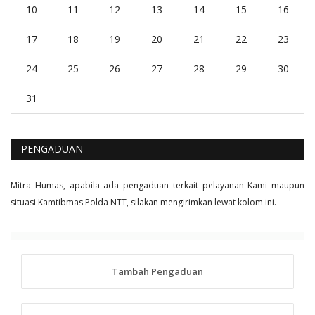
10
11
12
13
14
15
16
17
18
19
20
21
22
23
24
25
26
27
28
29
30
31
PENGADUAN
Mitra Humas, apabila ada pengaduan terkait pelayanan Kami maupun
situasi Kamtibmas Polda NTT, silakan mengirimkan lewat kolom ini.
Tambah Pengaduan