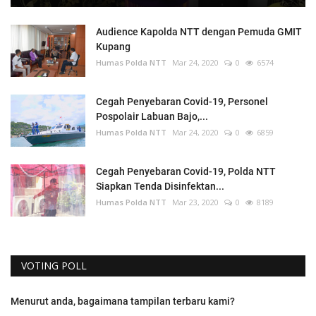
Audience Kapolda NTT dengan Pemuda GMIT
Kupang
Humas Polda NTT
Mar 24, 2020
0
6574
Cegah Penyebaran Covid-19, Personel
Pospolair Labuan Bajo,...
Humas Polda NTT
Mar 24, 2020
0
6859
Cegah Penyebaran Covid-19, Polda NTT
Siapkan Tenda Disinfektan...
Humas Polda NTT
Mar 23, 2020
0
8189
VOTING POLL
Menurut anda, bagaimana tampilan terbaru kami?