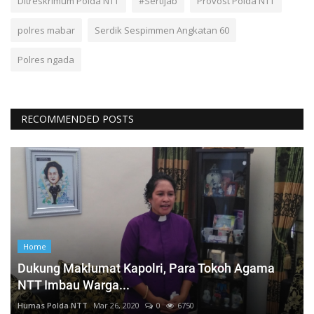
Ditreskrimum Polda NTT
#Sertijab
Provost Polda NTT
polres mabar
Serdik Sespimmen Angkatan 60
Polres ngada
RECOMMENDED POSTS
Home
Dukung Maklumat Kapolri, Para Tokoh Agama
NTT Imbau Warga...
Humas Polda NTT
Mar 26, 2020
0
6750