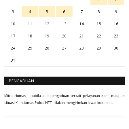
3
4
5
6
7
8
9
10
11
12
13
14
15
16
17
18
19
20
21
22
23
24
25
26
27
28
29
30
31
PENGADUAN
Mitra Humas, apabila ada pengaduan terkait pelayanan Kami maupun
situasi Kamtibmas Polda NTT, silakan mengirimkan lewat kolom ini.