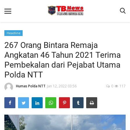
Headline
267 Orang Bintara Remaja
Beranda
Angkatan 46 Tahun 2021 Terima
Binkam
Pembekalan dari Pejabat Utama
Terms & Conditions
Polda NTT
Reskrim
Humas Polda NTT
Jan 12, 2022 03:56
0
117
Lantas
Polisi Kita
Mitra Polisi
Giat Ops
Link Polda NTT