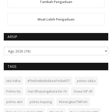
Tambah Pengaduan
Muat Lebih Pengaduan
ARSIP
TAGS
Idul Adha
#TImDviBiddokkesPoldaNTT
polres sikka
Polres ttu
Hari Bhayangakara Ke-74
Siswa SIP 49
polres alor
polres kupang
#SinergitasTNIPolri