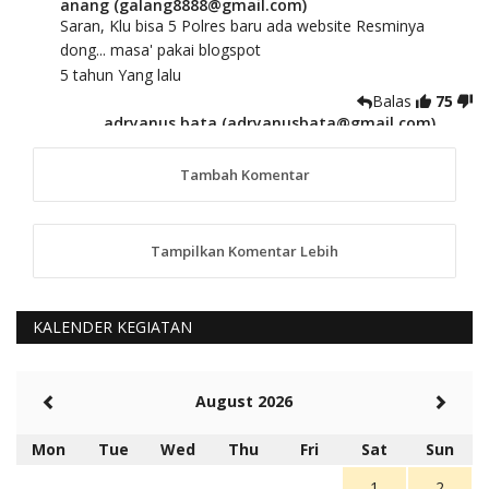
anang (galang8888@gmail.com)
Saran, Klu bisa 5 Polres baru ada website Resminya
dong... masa' pakai blogspot
5 tahun Yang lalu
Balas
75
adryanus bata (adryanusbata@gmail.com)
TKS atas saran dan masukannya, akan kami
tindaklanjuti
Tambah Komentar
5 tahun Yang lalu
88
Tampilkan Komentar Lebih
anggy (anakkaos@gmail.com)
Kami perantu bisa baca langsung terkait Pilkada Sumba
Barat Aman, Trmksih Pak Polisi
5 tahun Yang lalu
KALENDER KEGIATAN
Balas
-20
Rambu (rambu03@gmail.com)
August 2026
Berita Polres Sumba Barat Mantap
5 tahun Yang lalu
Mon
Tue
Wed
Thu
Fri
Sat
Sun
Balas
16
1
2