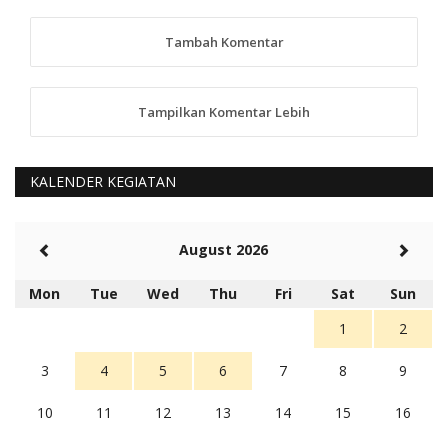
TKS atas saran dan masukannya, akan kami
tindaklanjuti
Tambah Komentar
5 tahun Yang lalu
88
Tampilkan Komentar Lebih
anggy (anakkaos@gmail.com)
Kami perantu bisa baca langsung terkait Pilkada Sumba
Barat Aman, Trmksih Pak Polisi
5 tahun Yang lalu
KALENDER KEGIATAN
Balas
-20
Rambu (rambu03@gmail.com)
August 2026
Berita Polres Sumba Barat Mantap
5 tahun Yang lalu
Mon
Tue
Wed
Thu
Fri
Sat
Sun
Balas
16
1
2
3
4
5
6
7
8
9
10
11
12
13
14
15
16