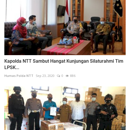
Kapolda NTT Sambut Hangat Kunjungan Silaturahmi Tim
LPSK...
Humas Polda NTT
Sep 23, 2020
0
886