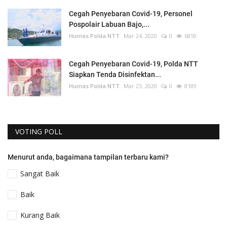
Cegah Penyebaran Covid-19, Personel
Pospolair Labuan Bajo,...
Humas Polda NTT
Mar 24, 2020
0
6859
Cegah Penyebaran Covid-19, Polda NTT
Siapkan Tenda Disinfektan...
Humas Polda NTT
Mar 23, 2020
0
8189
VOTING POLL
Menurut anda, bagaimana tampilan terbaru kami?
Sangat Baik
Baik
Kurang Baik