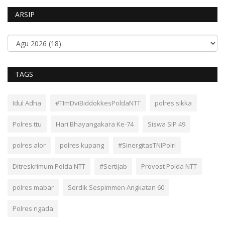
ARSIP
TAGS
Idul Adha
#TImDviBiddokkesPoldaNTT
polres sikka
Polres ttu
Hari Bhayangakara Ke-74
Siswa SIP 49
polres alor
polres kupang
#SinergitasTNIPolri
Ditreskrimum Polda NTT
#Sertijab
Provost Polda NTT
polres mabar
Serdik Sespimmen Angkatan 60
Polres ngada