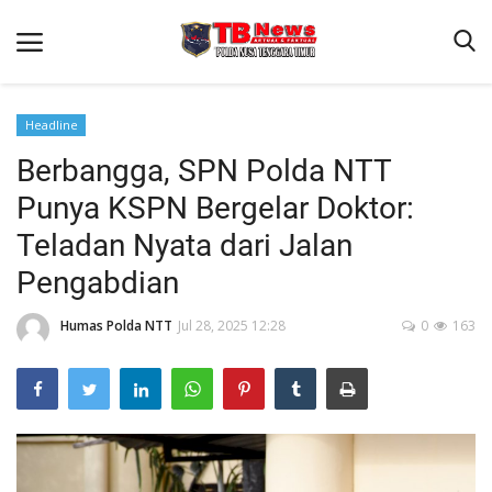
Headline
Berbangga, SPN Polda NTT
Beranda
Punya KSPN Bergelar Doktor:
Binkam
Teladan Nyata dari Jalan
Terms & Conditions
Pengabdian
Reskrim
Humas Polda NTT
Jul 28, 2025 12:28
0
163
Lantas
Polisi Kita
Mitra Polisi
Giat Ops
Link Polda NTT