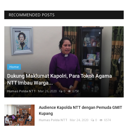
RECOMMENDED POSTS
Home
Dukung Maklumat Kapolri, Para Tokoh Agama
NTT Imbau Warga...
Humas Polda NTT
Mar 26, 2020
0
6750
Audience Kapolda NTT dengan Pemuda GMIT
Kupang
Humas Polda NTT
Mar 24, 2020
0
6574