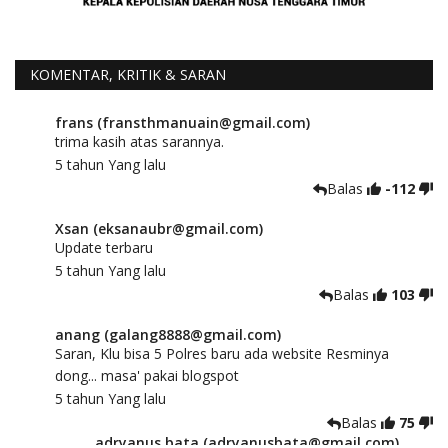
KOMENTAR, KRITIK & SARAN
frans (fransthmanuain@gmail.com)
trima kasih atas sarannya.
5 tahun Yang lalu
Balas
-112
Xsan (eksanaubr@gmail.com)
Update terbaru
5 tahun Yang lalu
Balas
103
anang (galang8888@gmail.com)
Saran, Klu bisa 5 Polres baru ada website Resminya
dong... masa' pakai blogspot
5 tahun Yang lalu
Balas
75
adryanus bata (adryanusbata@gmail.com)