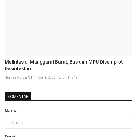
Melintas di Manggarai Barat, Bus dan MPU Disemprot
Desinfektan
Humas Polda NTT
Apr 1, 2020
0
812
KOMENTAR
Nama
Email