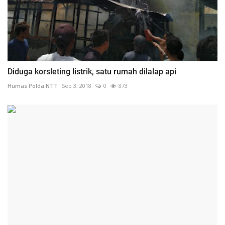
Diduga korsleting listrik, satu rumah dilalap api
Humas Polda NTT
Sep 3, 2018
0
873