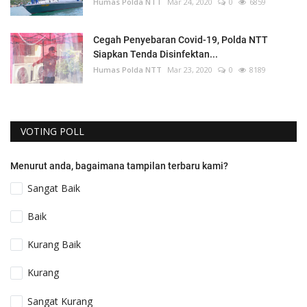
Humas Polda NTT
Mar 24, 2020
0
6859
Cegah Penyebaran Covid-19, Polda NTT
Siapkan Tenda Disinfektan...
Humas Polda NTT
Mar 23, 2020
0
8189
VOTING POLL
Menurut anda, bagaimana tampilan terbaru kami?
Sangat Baik
Baik
Kurang Baik
Kurang
Sangat Kurang