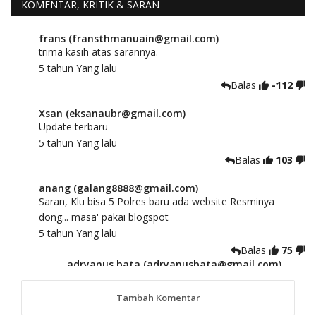
KOMENTAR, KRITIK & SARAN
frans (fransthmanuain@gmail.com)
trima kasih atas sarannya.
5 tahun Yang lalu
Balas
-112
Xsan (eksanaubr@gmail.com)
Update terbaru
5 tahun Yang lalu
Balas
103
anang (galang8888@gmail.com)
Saran, Klu bisa 5 Polres baru ada website Resminya
dong... masa' pakai blogspot
5 tahun Yang lalu
Balas
75
adryanus bata (adryanusbata@gmail.com)
TKS atas saran dan masukannya, akan kami
tindaklanjuti
Tambah Komentar
5 tahun Yang lalu
88