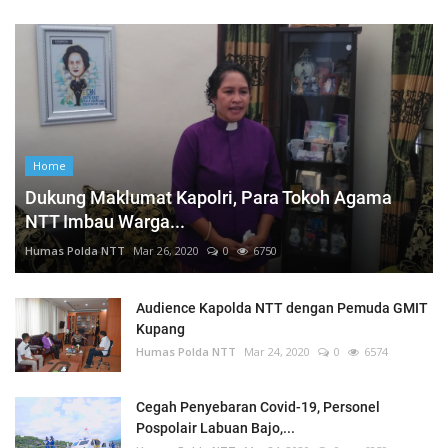
Home
Dukung Maklumat Kapolri, Para Tokoh Agama
NTT Imbau Warga...
Humas Polda NTT
Mar 26, 2020
0
6750
Audience Kapolda NTT dengan Pemuda GMIT
Kupang
Humas Polda NTT
Mar 24, 2020
0
6574
Cegah Penyebaran Covid-19, Personel
Pospolair Labuan Bajo,...