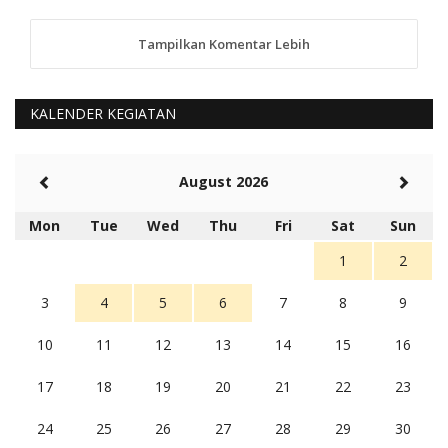
Tampilkan Komentar Lebih
anggy (anakkaos@gmail.com)
Kami perantu bisa baca langsung terkait Pilkada Sumba
Barat Aman, Trmksih Pak Polisi
5 tahun Yang lalu
KALENDER KEGIATAN
Balas
-20
Rambu (rambu03@gmail.com)
August 2026
Berita Polres Sumba Barat Mantap
5 tahun Yang lalu
Mon
Tue
Wed
Thu
Fri
Sat
Sun
Balas
16
1
2
3
4
5
6
7
8
9
10
11
12
13
14
15
16
17
18
19
20
21
22
23
24
25
26
27
28
29
30