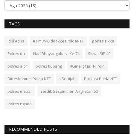
TAGS
Idul Adha
#TImDviBiddokkesPoldaNTT
polres sikka
Polres ttu
Hari Bhayangakara Ke-74
Siswa SIP 49
polres alor
polres kupang
#SinergitasTNIPolri
Ditreskrimum Polda NTT
#Sertijab
Provost Polda NTT
polres mabar
Serdik Sespimmen Angkatan 60
Polres ngada
RECOMMENDED POSTS