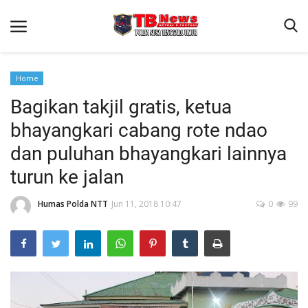
Home
Bagikan takjil gratis, ketua
Beranda
bhayangkari cabang rote ndao
Binkam
dan puluhan bhayangkari lainnya
Terms & Conditions
turun ke jalan
Reskrim
Humas Polda NTT
Jun 11, 2018 10:47
0
99
Lantas
Polisi Kita
Mitra Polisi
Giat Ops
Link Polda NTT